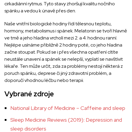
cirkadiánní rytmus. Tyto stavy zhoršují kvalitu nočního
spánku a vedou k únavě přes den.
Naše vnitřní biologické hodiny řídí tělesnou teplotu,
hormony, metabolismus i spánek. Melatonin se tvoří hlavně
ve tmě a jeho hladina vrcholí mezi 2. a 4. hodinou ranní.
Nejlépe usínáme přibližně 2 hodiny poté, co jeho hladina
začne stoupat.
Pokud se i přes všechna opatření cítíte
neustále unavení a spánek se nelepší, vyplatí se navštívit
lékaře. Ten může určit, zda za problémy nestojí některá z
poruch spánku, deprese či jiný zdravotní problém, a
doporučí vhodnou léčbu nebo terapii.
Vybrané zdroje
National Library of Medicine – Caffeine and sleep
Sleep Medicine Reviews (2019): Depression and
sleep disorders