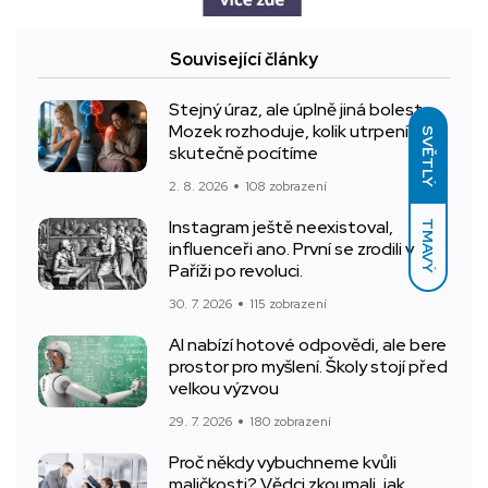
Související články
Stejný úraz, ale úplně jiná bolest.
Mozek rozhoduje, kolik utrpení
SVĚTLÝ
skutečně pocítíme
2. 8. 2026
108 zobrazení
Instagram ještě neexistoval,
TMAVÝ
influenceři ano. První se zrodili v
Paříži po revoluci.
30. 7. 2026
115 zobrazení
AI nabízí hotové odpovědi, ale bere
prostor pro myšlení. Školy stojí před
velkou výzvou
29. 7. 2026
180 zobrazení
Proč někdy vybuchneme kvůli
maličkosti? Vědci zkoumali, jak