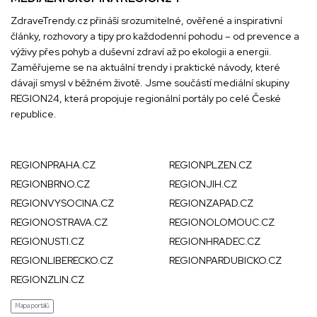
ZdraveTrendy.cz přináší srozumitelné, ověřené a inspirativní
články, rozhovory a tipy pro každodenní pohodu – od prevence a
výživy přes pohyb a duševní zdraví až po ekologii a energii.
Zaměřujeme se na aktuální trendy i praktické návody, které
dávají smysl v běžném životě. Jsme součástí mediální skupiny
REGION24
, která propojuje regionální portály po celé České
republice.
REGIONPRAHA.CZ
REGIONPLZEN.CZ
REGIONBRNO.CZ
REGIONJIH.CZ
REGIONVYSOCINA.CZ
REGIONZAPAD.CZ
REGIONOSTRAVA.CZ
REGIONOLOMOUC.CZ
REGIONUSTI.CZ
REGIONHRADEC.CZ
REGIONLIBERECKO.CZ
REGIONPARDUBICKO.CZ
REGIONZLIN.CZ
Mapa portálů