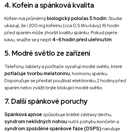
4. Kofein a spánková kvalita
Kofein má průměrný
biologický poločas 5 hodin
. Studie
ukazují, že i 200 mg kofeinu (cca 0,5 litru kávy) 16 hodin
před spaním může zhoršit kvalitu spánku. Pokud pijete
kávu, snažte se ji nepít
4–6 hodin před ulehnutím
.
5. Modré světlo ze zařízení
Telefony, tablety a počítače vyzařují modré světlo, které
potlačuje tvorbu melatoninu
, hormonu spánku.
Doporučuje se přestat používat elektroniku 2 hodiny před
spaním nebo zvážit brýle blokující modré světlo.
7. Další spánkové poruchy
Spánková apnoe
způsobuje krátké zástavy dechu,
syndrom neklidných nohou
nutí k pohybu končetin a
syndrom zpožděné spánkové fáze (DSPS)
narušuje