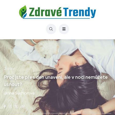
Zdraví
Proč jste přes den unavení, ale v noci nemůžete
usnout?
Jiřina Suchorová