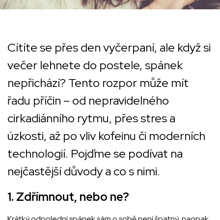
Cítíte se přes den vyčerpaní, ale když si
večer lehnete do postele, spánek
nepřichází? Tento rozpor může mít
řadu příčin – od nepravidelného
cirkadiánního rytmu, přes stres a
úzkosti, až po vliv kofeinu či moderních
technologií. Pojďme se podívat na
nejčastější důvody a co s nimi.
1. Zdřímnout, nebo ne?
Krátký odpolední spánek sám o sobě není špatný, naopak