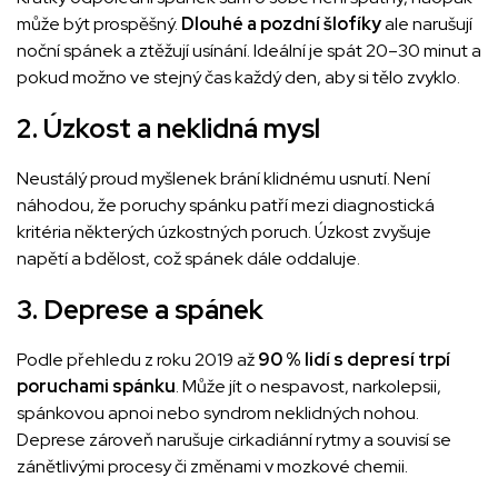
může být prospěšný.
Dlouhé a pozdní šlofíky
ale narušují
noční spánek a ztěžují usínání. Ideální je spát 20–30 minut a
pokud možno ve stejný čas každý den, aby si tělo zvyklo.
2. Úzkost a neklidná mysl
Neustálý proud myšlenek brání klidnému usnutí. Není
náhodou, že poruchy spánku patří mezi diagnostická
kritéria některých úzkostných poruch. Úzkost zvyšuje
napětí a bdělost, což spánek dále oddaluje.
3. Deprese a spánek
Podle přehledu z roku 2019 až
90 % lidí s depresí trpí
poruchami spánku
. Může jít o nespavost, narkolepsii,
spánkovou apnoi nebo syndrom neklidných nohou.
Deprese zároveň narušuje cirkadiánní rytmy a souvisí se
zánětlivými procesy či změnami v mozkové chemii.