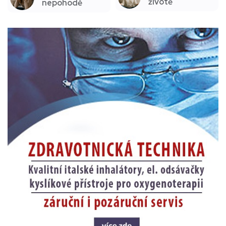
životě
nepohodě