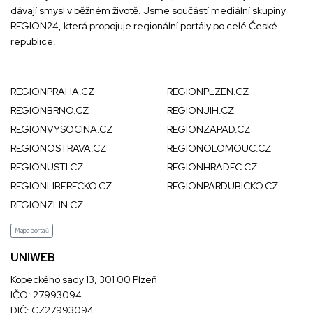
dávají smysl v běžném životě. Jsme součástí mediální skupiny
REGION24
, která propojuje regionální portály po celé České
republice.
REGIONPRAHA.CZ
REGIONPLZEN.CZ
REGIONBRNO.CZ
REGIONJIH.CZ
REGIONVYSOCINA.CZ
REGIONZAPAD.CZ
REGIONOSTRAVA.CZ
REGIONOLOMOUC.CZ
REGIONUSTI.CZ
REGIONHRADEC.CZ
REGIONLIBERECKO.CZ
REGIONPARDUBICKO.CZ
REGIONZLIN.CZ
Mapa portálů
UNIWEB
Kopeckého sady 13, 301 00 Plzeň
IČO: 27993094
DIČ: CZ27993094