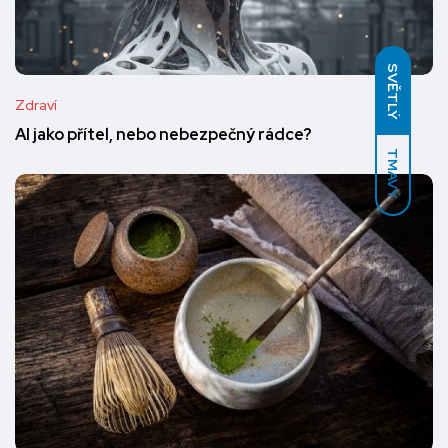
SVĚTLÝ
Zdraví
AI jako přítel, nebo nebezpečný rádce?
TMAVÝ