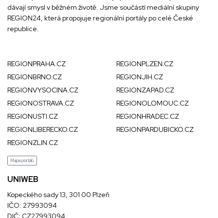
dávají smysl v běžném životě. Jsme součástí mediální skupiny
REGION24
, která propojuje regionální portály po celé České
republice.
REGIONPRAHA.CZ
REGIONPLZEN.CZ
REGIONBRNO.CZ
REGIONJIH.CZ
REGIONVYSOCINA.CZ
REGIONZAPAD.CZ
REGIONOSTRAVA.CZ
REGIONOLOMOUC.CZ
REGIONUSTI.CZ
REGIONHRADEC.CZ
REGIONLIBERECKO.CZ
REGIONPARDUBICKO.CZ
REGIONZLIN.CZ
Mapa portálů
UNIWEB
Kopeckého sady 13, 301 00 Plzeň
IČO: 27993094
DIČ: CZ27993094