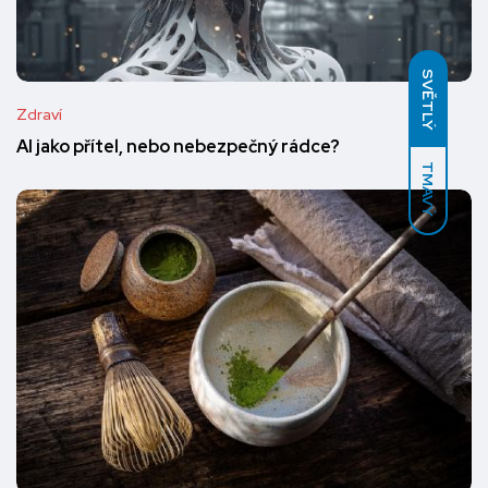
SVĚTLÝ
Zdraví
AI jako přítel, nebo nebezpečný rádce?
TMAVÝ