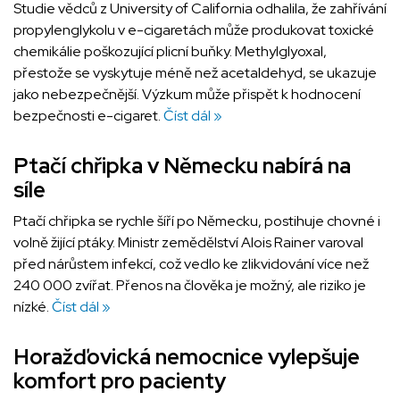
Studie vědců z University of California odhalila, že zahřívání
propylenglykolu v e-cigaretách může produkovat toxické
chemikálie poškozující plicní buňky. Methylglyoxal,
přestože se vyskytuje méně než acetaldehyd, se ukazuje
jako nebezpečnější. Výzkum může přispět k hodnocení
bezpečnosti e-cigaret.
Číst dál »
Ptačí chřipka v Německu nabírá na
síle
Ptačí chřipka se rychle šíří po Německu, postihuje chovné i
volně žijící ptáky. Ministr zemědělství Alois Rainer varoval
před nárůstem infekcí, což vedlo ke zlikvidování více než
240 000 zvířat. Přenos na člověka je možný, ale riziko je
nízké.
Číst dál »
Horažďovická nemocnice vylepšuje
komfort pro pacienty