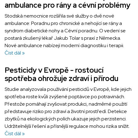
ambulance pro rány a cévní problémy
Stodská nemocnice rozšířila své služby o dvě nové
ambulance: Poradnu pro chronické a nehojící se rány a
syndrom diabetické nohy a Cévní poradnu. O vedení se
postará zkušený lékař Jakub Tolar s praxí z Německa.
Nové ambulance nabízejí moderní diagnostiku i terapii.
Číst dál »
Pesticidy v Evropě - rostoucí
spotřeba ohrožuje zdraví i přírodu
Studie analyzovala používání pesticidů v Evropě, kde jejich
spotřeba roste kvůli zvýšené poptávce po potravinách.
Přestože pomáhají zvyšovat produkci, nadměrné použití
představuje riziko pro zdraví a životní prostředí. Detekce
zbytků na ekologických polích ukazuje jejich perzistenci.
Udržitelnější řešení a přísnější regulace mohou rizika snížit.
Číst dál »