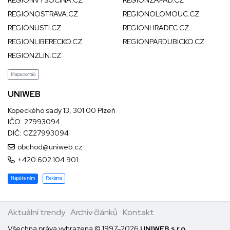
REGIONVYSOCINA.CZ
REGIONZAPAD.CZ
REGIONOSTRAVA.CZ
REGIONOLOMOUC.CZ
REGIONUSTI.CZ
REGIONHRADEC.CZ
REGIONLIBERECKO.CZ
REGIONPARDUBICKO.CZ
REGIONZLIN.CZ
Mapa portálů
UNIWEB
Kopeckého sady 13, 301 00 Plzeň
IČO: 27993094
DIČ: CZ27993094
obchod@uniweb.cz
+420 602 104 901
Napište nám
Reklama
Aktuální trendy
Archiv článků
Kontakt
Všechna práva vyhrazena © 1997–2026
UNIWEB s.r.o.