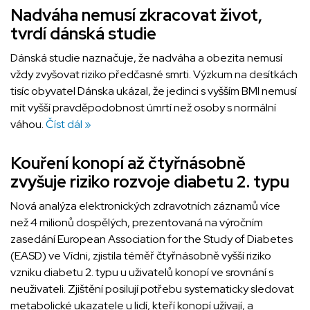
Nadváha nemusí zkracovat život,
tvrdí dánská studie
Dánská studie naznačuje, že nadváha a obezita nemusí
vždy zvyšovat riziko předčasné smrti. Výzkum na desítkách
tisíc obyvatel Dánska ukázal, že jedinci s vyšším BMI nemusí
mít vyšší pravděpodobnost úmrtí než osoby s normální
váhou.
Číst dál »
Kouření konopí až čtyřnásobně
zvyšuje riziko rozvoje diabetu 2. typu
Nová analýza elektronických zdravotních záznamů více
než 4 milionů dospělých, prezentovaná na výročním
zasedání European Association for the Study of Diabetes
(EASD) ve Vídni, zjistila téměř čtyřnásobně vyšší riziko
vzniku diabetu 2. typu u uživatelů konopí ve srovnání s
neuživateli. Zjištění posilují potřebu systematicky sledovat
metabolické ukazatele u lidí, kteří konopí užívají, a