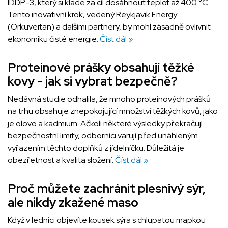
IDDP-3, který si klade za cíl dosáhnout teplot až 400 °C.
Tento inovativní krok, vedený Reykjavik Energy
(Orkuveitan) a dalšími partnery, by mohl zásadně ovlivnit
ekonomiku čisté energie.
Číst dál »
Proteinové prášky obsahují těžké
kovy - jak si vybrat bezpečně?
Nedávná studie odhalila, že mnoho proteinových prášků
na trhu obsahuje znepokojující množství těžkých kovů, jako
je olovo a kadmium. Ačkoli některé výsledky překračují
bezpečnostní limity, odborníci varují před unáhleným
vyřazením těchto doplňků z jídelníčku. Důležitá je
obezřetnost a kvalita složení.
Číst dál »
Proč můžete zachránit plesnivý sýr,
ale nikdy zkažené maso
Když v lednici objevíte kousek sýra s chlupatou mapkou