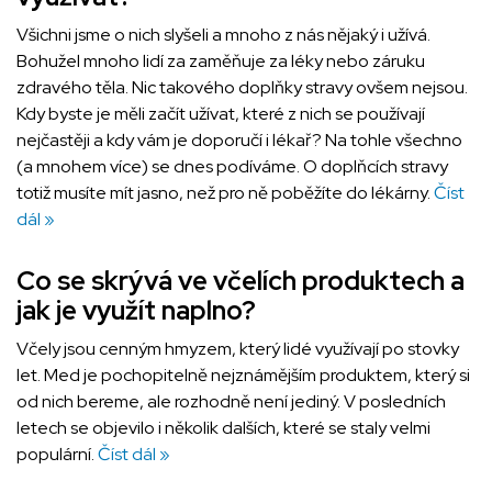
Všichni jsme o nich slyšeli a mnoho z nás nějaký i užívá.
Bohužel mnoho lidí za zaměňuje za léky nebo záruku
zdravého těla. Nic takového doplňky stravy ovšem nejsou.
Kdy byste je měli začít užívat, které z nich se používají
nejčastěji a kdy vám je doporučí i lékař? Na tohle všechno
(a mnohem více) se dnes podíváme. O doplňcích stravy
totiž musíte mít jasno, než pro ně poběžíte do lékárny.
Číst
dál »
Co se skrývá ve včelích produktech a
jak je využít naplno?
Včely jsou cenným hmyzem, který lidé využívají po stovky
let. Med je pochopitelně nejznámějším produktem, který si
od nich bereme, ale rozhodně není jediný. V posledních
letech se objevilo i několik dalších, které se staly velmi
populární.
Číst dál »