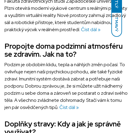
Fakulta zdravotnických studií Západočeské univerzity v
Plzni otevírá moderní výukové centrum s reálnými pacienty
a využitím virtuální reality. Nové prostory zahrnují zrcadlový
TMAVÝ
sál a robotické přístroje, které studentům nabídnou
praktický výcvik v reálném prostředí.
Číst dál »
Propojte doma podzimní atmosféru
se zdravím. Jak na to?
Podzim je obdobím klidu, tepla a náhlých změn počasí. To
ovlivňuje nejen naši psychickou pohodu, ale také fyzické
zdraví. Imunitní systém dostává zabrat a potřebuje naši
podporu. Dobrou zprávou je, že si můžete užít nádherný
podzim u sebe doma a zároveň se postarat o zdraví svého
těla. A všechno zvládnete dohromady. Stačí vám k tomu
jen pár osvědčených tipů.
Číst dál »
Doplňky stravy: Kdy a jak je správně
využívat?