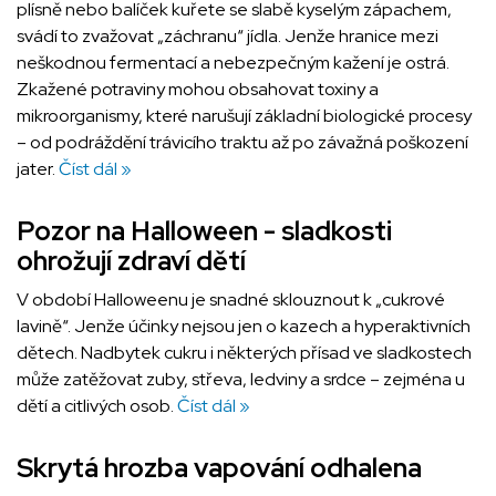
plísně nebo balíček kuřete se slabě kyselým zápachem,
svádí to zvažovat „záchranu“ jídla. Jenže hranice mezi
neškodnou fermentací a nebezpečným kažení je ostrá.
Zkažené potraviny mohou obsahovat toxiny a
mikroorganismy, které narušují základní biologické procesy
– od podráždění trávicího traktu až po závažná poškození
jater.
Číst dál »
Pozor na Halloween - sladkosti
ohrožují zdraví dětí
V období Halloweenu je snadné sklouznout k „cukrové
lavině“. Jenže účinky nejsou jen o kazech a hyperaktivních
dětech. Nadbytek cukru i některých přísad ve sladkostech
může zatěžovat zuby, střeva, ledviny a srdce – zejména u
dětí a citlivých osob.
Číst dál »
Skrytá hrozba vapování odhalena