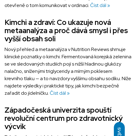
otevřeně o tom komunikovat v ordinaci.
Číst dál »
Kimchi a zdraví: Co ukazuje nová
metaanalýza a proč dává smysl i přes
vyšší obsah soli
Nový přehled a metaanalýza v Nutrition Reviews shrnuje
klinické poznatky o kimchi. Fermentovaná korejská zelenina
se ve sledovaných studiích pojí s nižší hladinou glukózy
nalačno, sníženými triglyceridy a mírným poklesem
krevního tlaku — a to navzdory vyššímu obsahu sodíku. Níže
najdete výsledky i praktické tipy, jak kimchi bezpečně
zařadit do jídelníčku.
Číst dál »
Západočeská univerzita spouští
revoluční centrum pro zdravotnický
výcvik
SVĚTLÝ