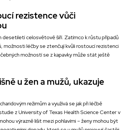
ucí rezistence vůči
bu
esetiletí celosvětově šíří. Zatímco k růstu případů
ů, možnosti léčby se ztenčují kvůli rostoucí rezistenci
ch léčebných možností se z kapavky může stát ještě
išně u žen a mužů, ukazuje
charidovým režimům a využívá se jak při léčbě
vá studie z University of Texas Health Science Center v
 mohou výrazně lišit mezi pohlavími – ženy mohou být
ativními dopady, které se u mužů projevují častěji.