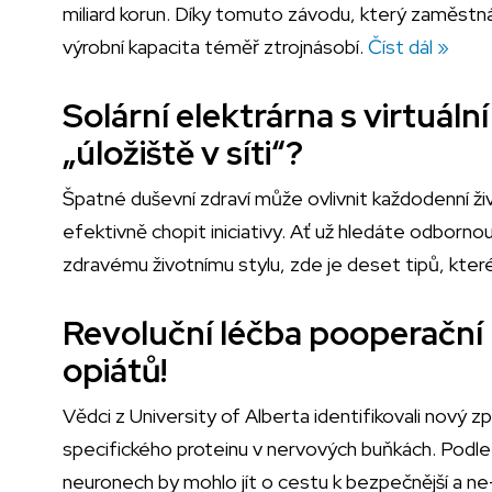
miliard korun. Díky tomuto závodu, který zaměstná
výrobní kapacita téměř ztrojnásobí.
Číst dál »
Solární elektrárna s virtuální
„úložiště v síti“?
Špatné duševní zdraví může ovlivnit každodenní živo
efektivně chopit iniciativy. Ať už hledáte odborn
zdravému životnímu stylu, zde je deset tipů, kte
Revoluční léčba pooperační 
opiátů!
Vědci z University of Alberta identifikovali nový 
specifického proteinu v nervových buňkách. Podle 
neuronech by mohlo jít o cestu k bezpečnější a ne-