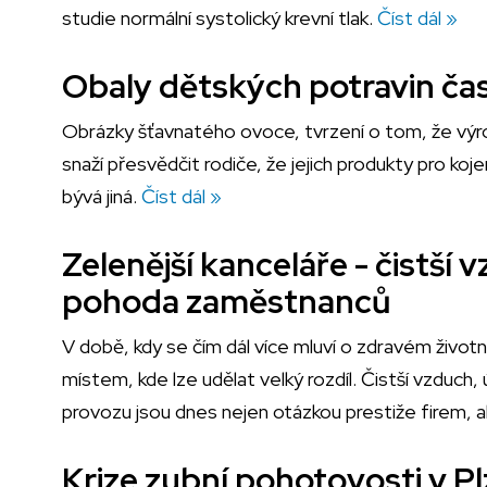
studie normální systolický krevní tlak.
Číst dál »
Obaly dětských potravin ča
Obrázky šťavnatého ovoce, tvrzení o tom, že výro
snaží přesvědčit rodiče, že jejich produkty pro koj
bývá jiná.
Číst dál »
Zelenější kanceláře - čistší
pohoda zaměstnanců
V době, kdy se čím dál více mluví o zdravém životní
místem, kde lze udělat velký rozdíl. Čistší vzduch, 
provozu jsou dnes nejen otázkou prestiže firem, a
Krize zubní pohotovosti v Pl