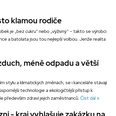
sto klamou rodiče
bek je „bez cukru“ nebo „výživný“ – takto se výrobci
ence a batolata jsou tou nejlepší volbou. Jenže realita
 vzduch, méně odpadu a větší
m stylu a klimatických změnách, se i kanceláře stávají
úspornější technologie a ekologičtější přístup k
le především zdraví jejich zaměstnanců.
Číst dál »
zni - kraj vyhlašuje zakázku na