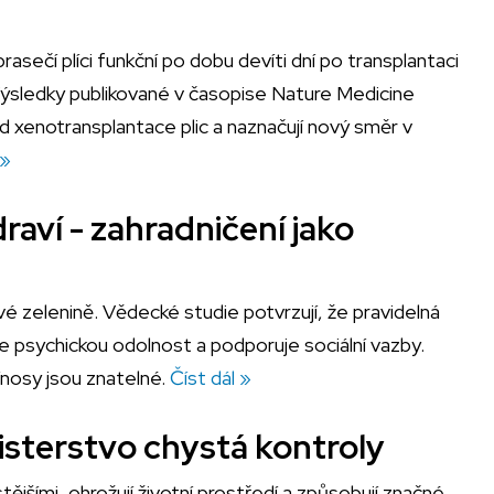
sečí plíci funkční po dobu devíti dní po transplantaci
 Výsledky publikované v časopise Nature Medicine
d xenotransplantace plic a naznačují nový směr v
 »
raví - zahradničení jako
vé zelenině. Vědecké studie potvrzují, že pravidelná
je psychickou odolnost a podporuje sociální vazby.
řínosy jsou znatelné.
Číst dál »
isterstvo chystá kontroly
ějšími, ohrožují životní prostředí a způsobují značné