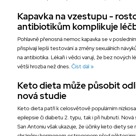
Kapavka na vzestupu - rosto
antibiotikům komplikuje léč
Pohlavně přenosná nemoc kapavka se v posledním d
přispívají lepší testování a změny sexuálních návyk
na antibiotika. Lékaři i vědci varují, že bez nový
větší hrozba než dnes.
Číst dál »
Keto dieta může působit odl
nová studie
Keto dieta patří k celosvětově populárním nízkosa
epilepsie či diabetu 2. typu, tak i při hubnutí. No
San Antoniu však ukazuje, že účinky keto diety se
chráněny hormonem estrogenem před některými neg