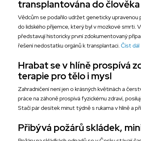
transplantována do člověka
Vědcům se podařilo udržet geneticky upravenou pra
do lidského příjemce, který byl v mozkové smrti.
představují historicky první zdokumentovaný přípa
řešení nedostatku orgánů k transplantaci.
Číst dál
Hrabat se v hlíně prospívá zd
terapie pro tělo i mysl
Zahradničení není jen o krásných květinách a čerst
práce na záhoně prospívá fyzickému zdraví, posilu
Stačí pár desítek minut týdně s rukama v hlíně a p
Přibývá požárů skládek, min
Požáry na skládkách odpadů se v Česku stávají čast