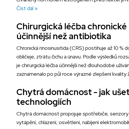
Číst dál »
Chirurgická léčba chronické 
účinnější než antibiotika
Chronická rinosinusitida (CRS) postihuje až 10 %
obličeje, ztrátu čichu a únavu. Podle výsledků ro
je chirurgická léčba účinnější než dlouhodobé užívá
zaznamenalo po půl roce výrazné zlepšení kvality 
Chytrá domácnost - jak ušetř
technologiích
Chytrá domácnost propojuje spotřebiče, senzory a 
vytápění, chlazení, osvětlení, nabíjení elektromobi