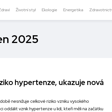
Zdraví
Životní styl
Ekologie
Energetika
Zdravotnictv
pen 2025
iziko hypertenze, ukazuje nová
obě nesnižuje celkové riziko vzniku vysokého
 oddálit vznik hypertenze u lidí, kteří měli na začátku