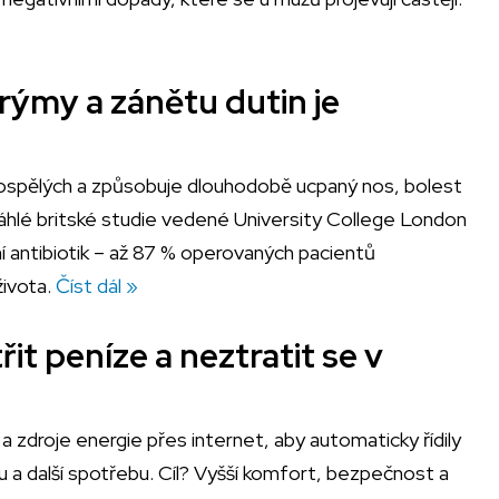
rýmy a zánětu dutin je
 dospělých a způsobuje dlouhodobě ucpaný nos, bolest
zsáhlé britské studie vedené University College London
ní antibiotik – až 87 % operovaných pacientů
života.
Číst dál »
it peníze a neztratit se v
zdroje energie přes internet, aby automaticky řídily
lu a další spotřebu. Cíl? Vyšší komfort, bezpečnost a