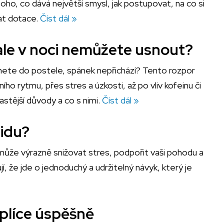
toho, co dává největší smysl, jak postupovat, na co si
at dotace.
Číst dál »
 ale v noci nemůžete usnout?
ehnete do postele, spánek nepřichází? Tento rozpor
ího rytmu, přes stres a úzkosti, až po vliv kofeinu či
stější důvody a co s nimi.
Číst dál »
lidu?
, může výrazně snižovat stres, podpořit vaši pohodu a
, že jde o jednoduchý a udržitelný návyk, který je
 plíce úspěšně