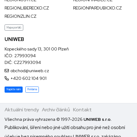
REGIONLIBERECKO.CZ
REGIONPARDUBICKO.CZ
REGIONZLIN.CZ
Mapa portálů
UNIWEB
Kopeckého sady 13, 301 00 Plzeň
IČO: 27993094
DIČ: CZ27993094
obchod@uniweb.cz
+420 602 104 901
Napište nám
Reklama
Aktuální trendy
Archiv článků
Kontakt
Všechna práva vyhrazena © 1997–2026
UNIWEB s.r.o.
Publikování, šíření nebo jiné užití obsahu pro jiné než osobní
účely je bez písemného souhlasu UNIWEB s.r.o. zakázáno.