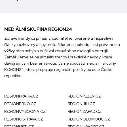
MEDIÁLNÍ SKUPINA REGION24
ZdraveTrendy.cz přináší srozumitelné, ověřené a inspirativní
články, rozhovory a tipy pro každodenní pohodu – od prevence a
výživy přes pohyb a duševní zdraví až po ekologii a energii.
Zaměřujeme se na aktuální trendy i praktické návody, které
dávají smysl v běžném životě. Jsme součástí mediální skupiny
REGION24
, která propojuje regionální portály po celé České
republice.
REGIONPRAHA.CZ
REGIONPLZEN.CZ
REGIONBRNO.CZ
REGIONJIH.CZ
REGIONVYSOCINA.CZ
REGIONZAPAD.CZ
REGIONOSTRAVA.CZ
REGIONOLOMOUC.CZ
REGIONUSTI.CZ
REGIONHRADEC.CZ