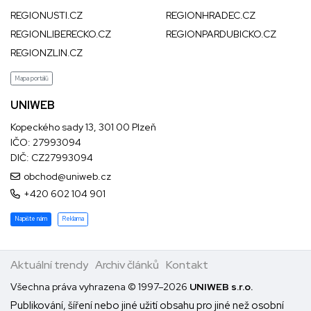
REGIONUSTI.CZ
REGIONHRADEC.CZ
REGIONLIBERECKO.CZ
REGIONPARDUBICKO.CZ
REGIONZLIN.CZ
Mapa portálů
UNIWEB
Kopeckého sady 13, 301 00 Plzeň
IČO: 27993094
DIČ: CZ27993094
obchod@uniweb.cz
+420 602 104 901
Napište nám
Reklama
Aktuální trendy
Archiv článků
Kontakt
Všechna práva vyhrazena © 1997–2026
UNIWEB s.r.o.
Publikování, šíření nebo jiné užití obsahu pro jiné než osobní