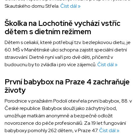
Skautského domu Střela.
Číst dál »
Školka na Lochotíně vychází vstříc
dětem s dietním režimem
Dětem s celiakií, které potřebují tzv. bezlepkovou dietu, je
60. MŠ v Manětínské ulici schopna zajistit speciální dietní
stravování. Dietně nyní vaří pro dvě děti, přičemž v
budoucnu by to zvládla i pro více zájemců.
Číst dál »
První babybox na Praze 4 zachraňuje
životy
Porodnice v pražském Podolí otevřela první babybox, 88. v
České republice. Babybox slouží jako záchytný bod,
umožňuje matkám anonymně a bezpečně odložit
novorozence do péče profesionálů. Za 19 let fungování
babyboxy pomohly 262 dětem, v Praze 47.
Číst dál »