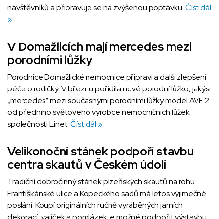
návštěvníků a připravuje se na zvýšenou poptávku.
Číst dál
»
V Domažlicích mají mercedes mezi
porodními lůžky
Porodnice Domažlické nemocnice připravila další zlepšení
péče o rodičky. V březnu pořídila nové porodní lůžko, jakýsi
„mercedes“ mezi současnými porodními lůžky model AVE 2
od předního světového výrobce nemocničních lůžek
společnosti Linet.
Číst dál »
Velikonoční stánek podpoří stavbu
centra skautů v Českém údolí
Tradiční dobročinný stánek plzeňských skautů na rohu
Františkánské ulice a Kopeckého sadů má letos výjimečné
poslání. Koupí originálních ručně vyráběných jarních
dekorací, vajíček a pomlázek je možné podpořit výstavbu