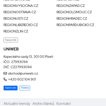
REGIONVYSOCINA.CZ
REGIONZAPAD.CZ
REGIONOSTRAVA.CZ
REGIONOLOMOUC.CZ
REGIONUSTI.CZ
REGIONHRADEC.CZ
REGIONLIBERECKO.CZ
REGIONPARDUBICKO.CZ
REGIONZLIN.CZ
Mapa portálů
UNIWEB
Kopeckého sady 13, 301 00 Plzeň
IČO: 27993094
DIČ: CZ27993094
obchod@uniweb.cz
+420 602 104 901
Napište nám
Reklama
Aktuální trendy
Archiv článků
Kontakt