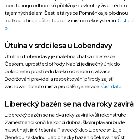
monitoringu odborníků přibližuje nezkrotný život těchto
tajemných šelem. Šestiletá rysice Pomněnka je plodnou
matkou a hraje důležitou roli v místním ekosystému.
Číst dál
»
Útulna v srdci lesa u Lobendavy
Útulna u Lobendavy je malebná chatka na Stezce
Českem, uprostřed přírody. Nabízí jedinečný únik do
poklidného prostředí daleko od shonu civilizace.
Dodržování pravidel a respektování přírody zajistí
zachování tohoto místa pro další generace.
Číst dál »
Liberecký bazén se na dva roky zavírá
Liberecký bazén se na dva roky zavírá kvůli rekonstrukci.
Zaměstnanci končí ke konci dubna, školní plavání bude
muset najít jiné řešení a Plavecký klub Liberec snižuje
členskou základnu. Jablonecký bazén očekává nárůst