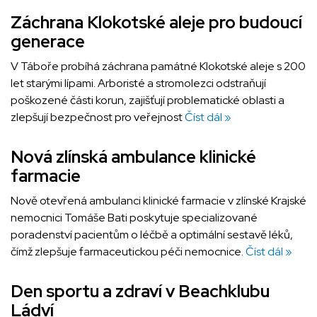
Záchrana Klokotské aleje pro budoucí
generace
V Táboře probíhá záchrana památné Klokotské aleje s 200
let starými lípami. Arboristé a stromolezci odstraňují
poškozené části korun, zajišťují problematické oblasti a
zlepšují bezpečnost pro veřejnost
Číst dál »
Nová zlínská ambulance klinické
farmacie
Nově otevřená ambulanci klinické farmacie v zlínské Krajské
nemocnici Tomáše Bati poskytuje specializované
poradenství pacientům o léčbě a optimální sestavě léků,
čímž zlepšuje farmaceutickou péči nemocnice.
Číst dál »
Den sportu a zdraví v Beachklubu
Ládví