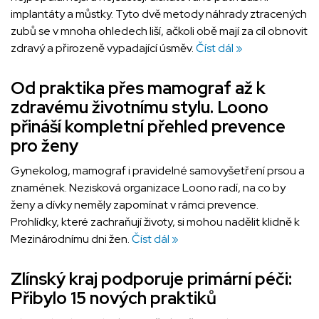
implantáty a můstky. Tyto dvě metody náhrady ztracených
zubů se v mnoha ohledech liší, ačkoli obě mají za cíl obnovit
zdravý a přirozeně vypadající úsměv.
Číst dál »
Od praktika přes mamograf až k
zdravému životnímu stylu. Loono
přináší kompletní přehled prevence
pro ženy
Gynekolog, mamograf i pravidelné samovyšetření prsou a
znamének. Nezisková organizace Loono radí, na co by
ženy a dívky neměly zapomínat v rámci prevence.
Prohlídky, které zachraňují životy, si mohou nadělit klidně k
Mezinárodnímu dni žen.
Číst dál »
Zlínský kraj podporuje primární péči:
Přibylo 15 nových praktiků