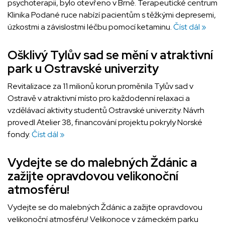
psychoterapii, bylo otevřeno v Brně. Terapeutické centrum
Klinika Podané ruce nabízí pacientům s těžkými depresemi,
úzkostmi a závislostmi léčbu pomocí ketaminu.
Číst dál »
Ošklivý Tylův sad se mění v atraktivní
park u Ostravské univerzity
Revitalizace za 11 milionů korun proměnila Tylův sad v
Ostravě v atraktivní místo pro každodenní relaxaci a
vzdělávací aktivity studentů Ostravské univerzity. Návrh
provedl Atelier 38, financování projektu pokryly Norské
fondy.
Číst dál »
Vydejte se do malebných Ždánic a
zažijte opravdovou velikonoční
atmosféru!
Vydejte se do malebných Ždánic a zažijte opravdovou
velikonoční atmosféru! Velikonoce v zámeckém parku