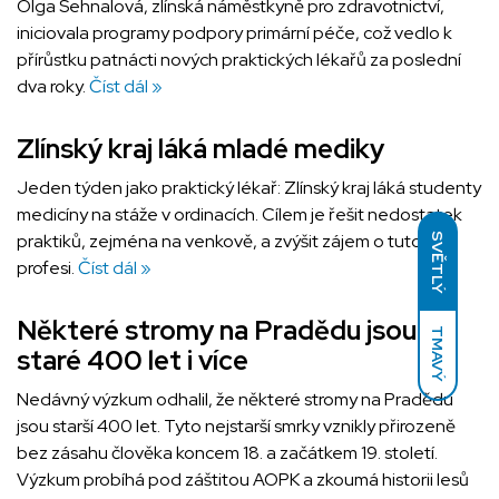
Olga Sehnalová, zlínská náměstkyně pro zdravotnictví,
iniciovala programy podpory primární péče, což vedlo k
přírůstku patnácti nových praktických lékařů za poslední
dva roky.
Číst dál »
Zlínský kraj láká mladé mediky
Jeden týden jako praktický lékař: Zlínský kraj láká studenty
medicíny na stáže v ordinacích. Cílem je řešit nedostatek
praktiků, zejména na venkově, a zvýšit zájem o tuto
SVĚTLÝ
profesi.
Číst dál »
Některé stromy na Pradědu jsou
TMAVÝ
staré 400 let i více
Nedávný výzkum odhalil, že některé stromy na Pradědu
jsou starší 400 let. Tyto nejstarší smrky vznikly přirozeně
bez zásahu člověka koncem 18. a začátkem 19. století.
Výzkum probíhá pod záštitou AOPK a zkoumá historii lesů