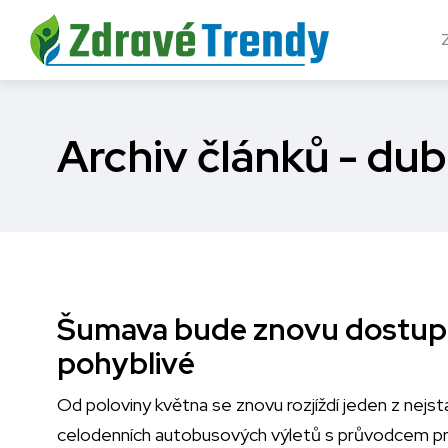
Archiv článků - du
Šumava bude znovu dostupná
pohyblivé
Od poloviny května se znovu rozjíždí jeden z nejs
celodenních autobusových výletů s průvodcem pro