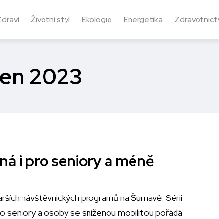
Zdraví
Životní styl
Ekologie
Energetika
Zdravotnictv
ben 2023
 i pro seniory a méně
tarších návštěvnických programů na Šumavě. Sérii
 seniory a osoby se sníženou mobilitou pořádá