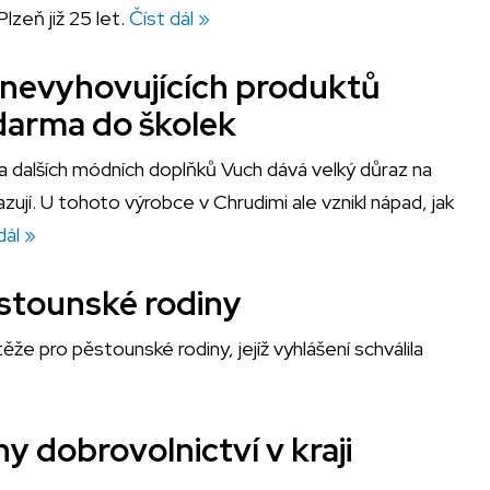
zeň již 25 let.
Číst dál »
 nevyhovujících produktů
darma do školek
 dalších módních doplňků Vuch dává velký důraz na
jí. U tohoto výrobce v Chrudimi ale vznikl nápad, jak
dál »
ěstounské rodiny
ěže pro pěstounské rodiny, jejíž vyhlášení schválila
y dobrovolnictví v kraji