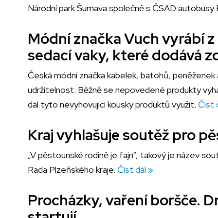
Národní park Šumava společně s ČSAD autobusy Pl
Módní značka Vuch vyrábí z
sedací vaky, které dodává z
Česká módní značka kabelek, batohů, peněženek a
udržitelnost. Běžně se nepovedené produkty vyhazu
dál tyto nevyhovující kousky produktů využít.
Číst 
Kraj vyhlašuje soutěž pro p
„V pěstounské rodině je fajn“, takový je název sout
Rada Plzeňského kraje.
Číst dál »
Procházky, vaření boršče. Dn
startují