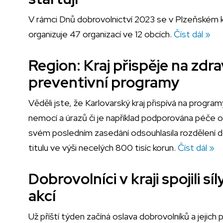
V rámci Dnů dobrovolnictví 2023 se v Plzeňském kra
organizuje 47 organizací ve 12 obcích.
Číst dál »
Region: Kraj přispěje na zdr
preventivní programy
Věděli jste, že Karlovarský kraj přispívá na progra
nemocí a úrazů či je například podporována péče o
svém posledním zasedání odsouhlasila rozdělení 
titulu ve výši necelých 800 tisíc korun.
Číst dál »
Dobrovolníci v kraji spojili s
akcí
Už příští týden začíná oslava dobrovolníků a jejich