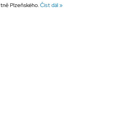
četně Plzeňského.
Číst dál »