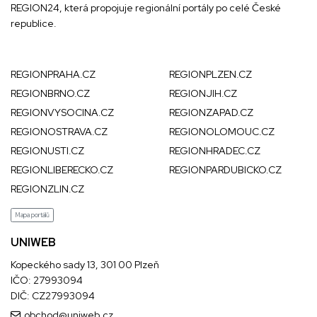
REGION24
, která propojuje regionální portály po celé České
republice.
REGIONPRAHA.CZ
REGIONPLZEN.CZ
REGIONBRNO.CZ
REGIONJIH.CZ
REGIONVYSOCINA.CZ
REGIONZAPAD.CZ
REGIONOSTRAVA.CZ
REGIONOLOMOUC.CZ
REGIONUSTI.CZ
REGIONHRADEC.CZ
REGIONLIBERECKO.CZ
REGIONPARDUBICKO.CZ
REGIONZLIN.CZ
Mapa portálů
UNIWEB
Kopeckého sady 13, 301 00 Plzeň
IČO: 27993094
DIČ: CZ27993094
obchod@uniweb.cz