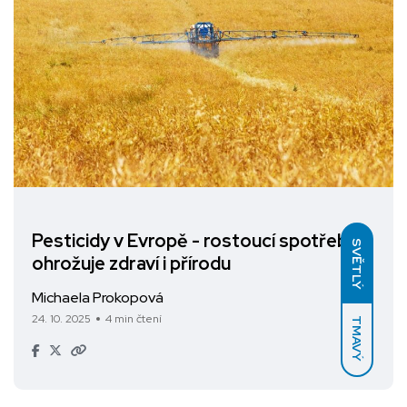
Pesticidy v Evropě - rostoucí spotřeba
SVĚTLÝ
ohrožuje zdraví i přírodu
Michaela Prokopová
24. 10. 2025
4 min čtení
TMAVÝ