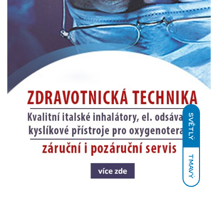
SVĚTLÝ
TMAVÝ