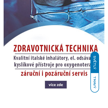
SVĚTLÝ
TMAVÝ