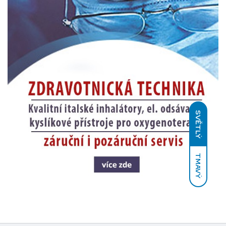
SVĚTLÝ
TMAVÝ