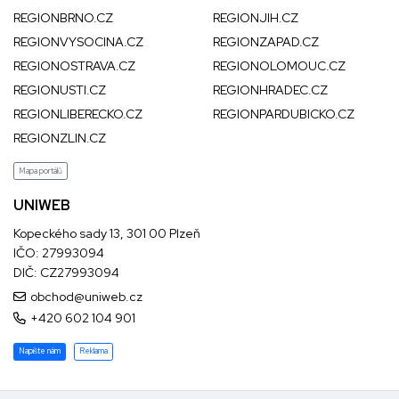
REGIONBRNO.CZ
REGIONJIH.CZ
REGIONVYSOCINA.CZ
REGIONZAPAD.CZ
REGIONOSTRAVA.CZ
REGIONOLOMOUC.CZ
REGIONUSTI.CZ
REGIONHRADEC.CZ
REGIONLIBERECKO.CZ
REGIONPARDUBICKO.CZ
REGIONZLIN.CZ
Mapa portálů
UNIWEB
Kopeckého sady 13, 301 00 Plzeň
IČO: 27993094
DIČ: CZ27993094
obchod@uniweb.cz
+420 602 104 901
Napište nám
Reklama